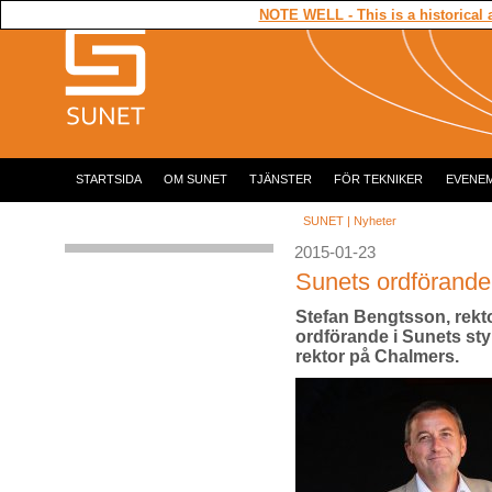
NOTE WELL - This is a historical 
STARTSIDA
OM SUNET
TJÄNSTER
FÖR TEKNIKER
EVENE
SUNET
|
Nyheter
2015-01-23
Sunets ordförande
Stefan Bengtsson, rekt
ordförande i Sunets sty
rektor på Chalmers.