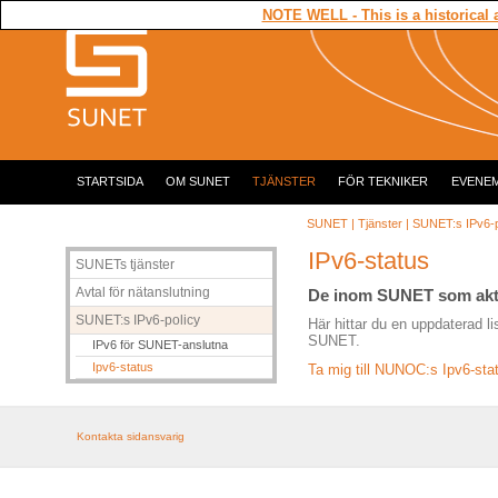
NOTE WELL - This is a historical 
STARTSIDA
OM SUNET
TJÄNSTER
FÖR TEKNIKER
EVENE
SUNET
|
Tjänster
|
SUNET:s IPv6-p
IPv6-status
SUNETs tjänster
Avtal för nätanslutning
De inom SUNET som aktive
SUNET:s IPv6-policy
Här hittar du en uppdaterad 
SUNET.
IPv6 för SUNET-anslutna
Ipv6-status
Ta mig till NUNOC:s Ipv6-sta
Kontakta sidansvarig