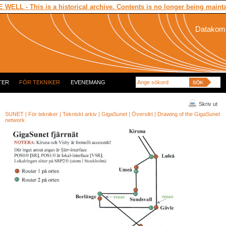
 WELL - This is a historical archive. Contents is no longer being maint
Datakommu
TER
FÖR TEKNIKER
EVENEMANG
Skriv ut
SUNET
|
För tekniker
|
Tekniskt arkiv
|
GigaSunet
|
Översikt
|
Drawing of the GigaSunet
network