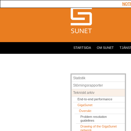
NOTE
STARTSIDA
OM SUNET
TJÄNS
Statistik
Störningsrapporter
Tekniskt arkiv
End-to-end performance
GigaSunet
Översikt
Problem resolution
guidelines
Drawing of the GigaSunet
network