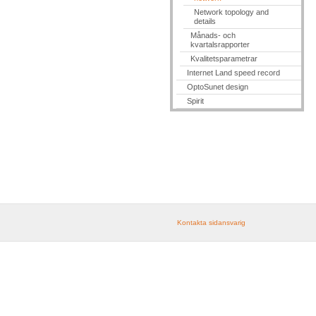
Network topology and
details
Månads- och
kvartalsrapporter
Kvalitetsparametrar
Internet Land speed record
OptoSunet design
Spirit
Kontakta sidansvarig