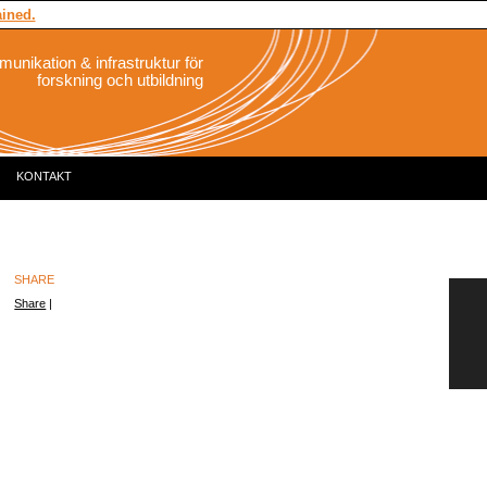
ained.
nikation & infrastruktur för
forskning och utbildning
KONTAKT
SHARE
Share
|