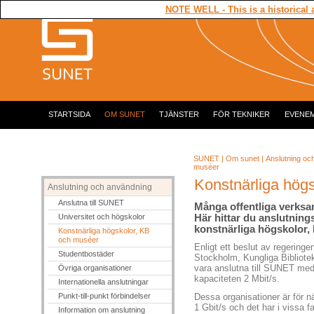
NOTE WELL - This is a historical 
STARTSIDA
OM SUNET
TJÄNSTER
FÖR TEKNIKER
EVENE
SUNET
|
Om sunet
|
Anslutning oc
muséer
Konstnärliga hög
Anslutning och användning
Anslutna till SUNET
Många offentliga verksam
Universitet och högskolor
Här hittar du anslutning
konstnärliga högskolor,
Konstnärliga högskolor, KB
och muséer
Enligt ett beslut av regeringe
Studentbostäder
Stockholm, Kungliga Bibliote
vara anslutna till SUNET med 
Övriga organisationer
kapaciteten 2 Mbit/s.
Internationella anslutningar
Punkt-till-punkt förbindelser
Dessa organisationer är för n
1 Gbit/s och det har i vissa f
Information om anslutning