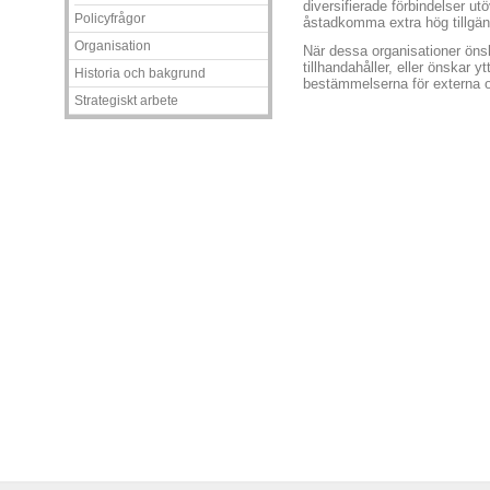
diversifierade förbindelser utö
Policyfrågor
åstadkomma extra hög tillgän
Organisation
När dessa organisationer ön
tillhandahåller, eller önskar yt
Historia och bakgrund
bestämmelserna för externa o
Strategiskt arbete